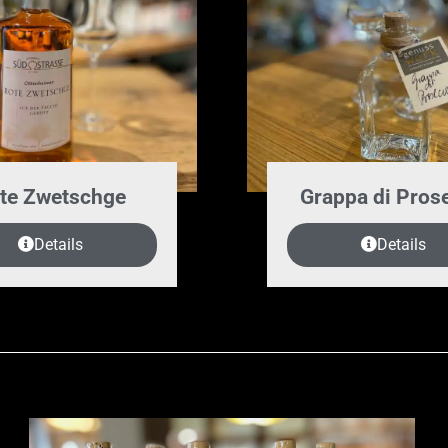
te Zwetschge
Grappa di Pros
Details
Details