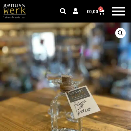
0
€
0,00