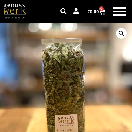
0
€
0,00