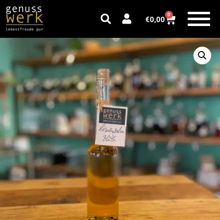
0
€
0,00