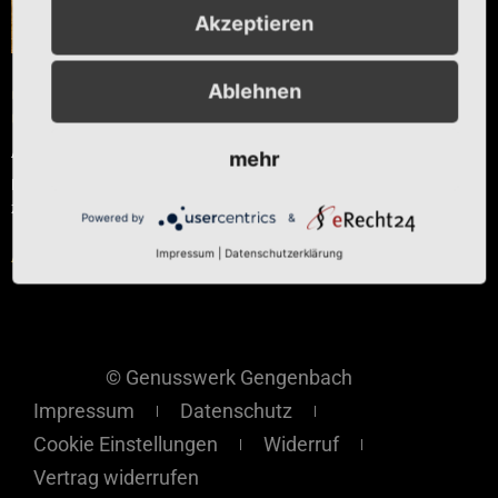
Akzeptieren
Ablehnen
Chili auf
Olivenöl
Ab
€
11,00
mehr
Enthält 7% reduzierte MwSt.
zzgl.
Versand
Powered by
&
Ausführung wählen
Impressum
|
Datenschutzerklärung
© Genusswerk Gengenbach
Impressum
Datenschutz
Cookie Einstellungen
Widerruf
Vertrag widerrufen