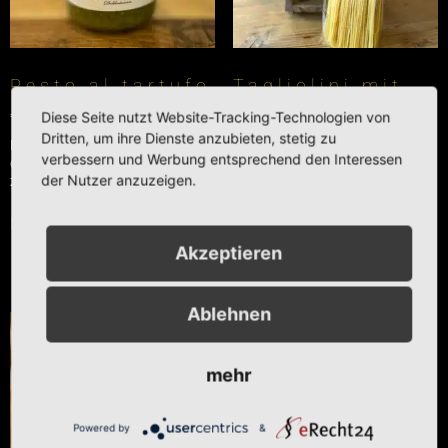
Pesto al tartufo
Tagliolini mit
Trüffeln
€
6,90
Diese Seite nutzt Website-Tracking-Technologien von
€
7,20
Dritten, um ihre Dienste anzubieten, stetig zu
Enthält 7% reduzierte MwSt.
verbessern und Werbung entsprechend den Interessen
(
€
51,11
/ 1 kg)
Enthält 7% reduzierte MwSt.
der Nutzer anzuzeigen.
zzgl.
Versand
(
€
28,80
/ 1 kg)
zzgl.
Versand
In den Warenkorb
In den Warenkorb
Akzeptieren
Ablehnen
mehr
Powered by
&