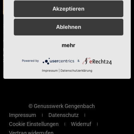
Akzeptieren
Sugo Pomodoro
Ablehnen
San Marzano
€
6,90
mehr
Enthält 7% reduzierte MwSt.
(
€
24,64
/ 1 L)
zzgl.
Versand
Powered by
&
Impressum
|
Datenschutzerklärung
In den Warenkorb
© Genusswerk Gengenbach
Impressum
Datenschutz
Cookie Einstellungen
Widerruf
Vertrag widerrufen