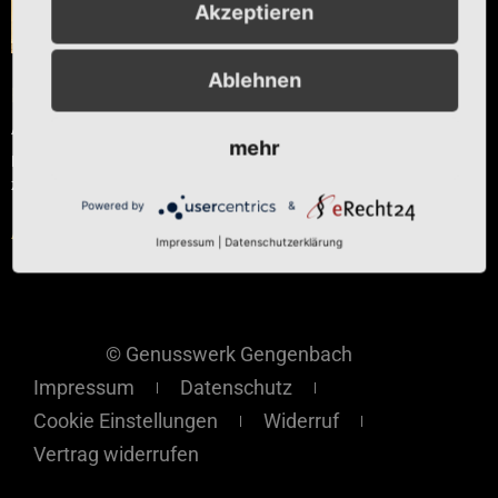
Akzeptieren
Ablehnen
Rote Zwetschge
Ab
€
4,00
mehr
Enthält 19% Vollbesteuert
zzgl.
Versand
Powered by
&
Ausführung wählen
Impressum
|
Datenschutzerklärung
© Genusswerk Gengenbach
Impressum
Datenschutz
Cookie Einstellungen
Widerruf
Vertrag widerrufen