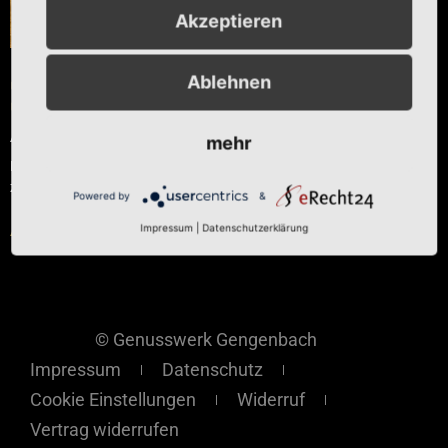
Akzeptieren
Ablehnen
Chili auf
Olivenöl
Ab
€
11,00
mehr
Enthält 7% reduzierte MwSt.
zzgl.
Versand
Powered by
&
Ausführung wählen
Impressum
|
Datenschutzerklärung
© Genusswerk Gengenbach
Impressum
Datenschutz
Cookie Einstellungen
Widerruf
Vertrag widerrufen