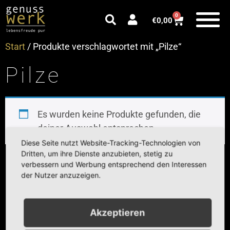
0
€
0,00
Start
/ Produkte verschlagwortet mit „Pilze“
Pilze
Es wurden keine Produkte gefunden, die
deiner Auswahl entsprechen.
Diese Seite nutzt Website-Tracking-Technologien von
Dritten, um ihre Dienste anzubieten, stetig zu
verbessern und Werbung entsprechend den Interessen
© Genusswerk Gengenbach
der Nutzer anzuzeigen.
Impressum
Datenschutz
Cookie Einstellungen
Widerruf
Akzeptieren
Vertrag widerrufen