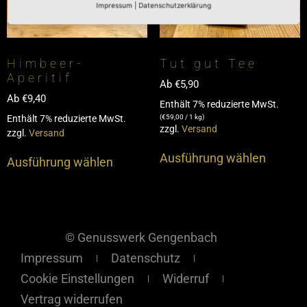
Impressum
|
Datenschutzerklärung
Himbeer-
Tut gut Tee
Aperitif
Ab
€
5,90
Ab
€
9,40
Enthält 7% reduzierte MwSt.
Enthält 7% reduzierte MwSt.
(
€
59,00
/ 1 kg)
zzgl.
Versand
zzgl.
Versand
Ausführung wählen
Ausführung wählen
© Genusswerk Gengenbach
Impressum
Datenschutz
Cookie Einstellungen
Widerruf
Vertrag widerrufen