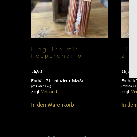
Linguine mit
Lin
Pepperoncino
Zitr
€
5,90
€
5,90
Enthält 7% reduzierte MwSt.
Enthält
(
€
23,60
/ 1 kg)
(
€
23,60
/ 1
zzgl.
Versand
zzgl.
Ve
In den Warenkorb
In de