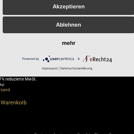
Akzeptieren
Ablehnen
mehr
guine mit
one und Pfeffer
Powered by
&
Impressum
|
Datenschutzerklärung
 7% reduzierte MwSt.
 kg)
rsand
n Warenkorb