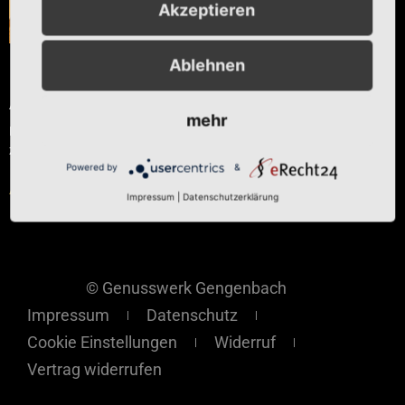
Akzeptieren
Ablehnen
Ingwer-Balsam
Ab
€
8,20
mehr
Enthält 7% reduzierte MwSt.
zzgl.
Versand
Powered by
&
Ausführung wählen
Impressum
|
Datenschutzerklärung
© Genusswerk Gengenbach
Impressum
Datenschutz
Cookie Einstellungen
Widerruf
Vertrag widerrufen