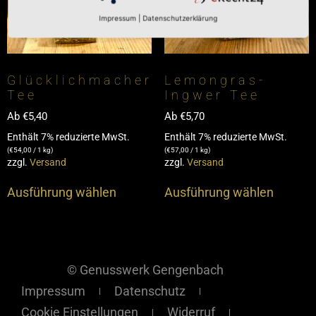
Impressum
|
Datenschutzerklärung
Glücklichmacher
Lemongras-
Tee
Ingwer Tee
Ab
€
5,40
Ab
€
5,70
Enthält 7% reduzierte MwSt.
Enthält 7% reduzierte MwSt.
(
€
54,00
/ 1 kg)
(
€
57,00
/ 1 kg)
zzgl.
Versand
zzgl.
Versand
Ausführung wählen
Ausführung wählen
© Genusswerk Gengenbach
Impressum
Datenschutz
Cookie Einstellungen
Widerruf