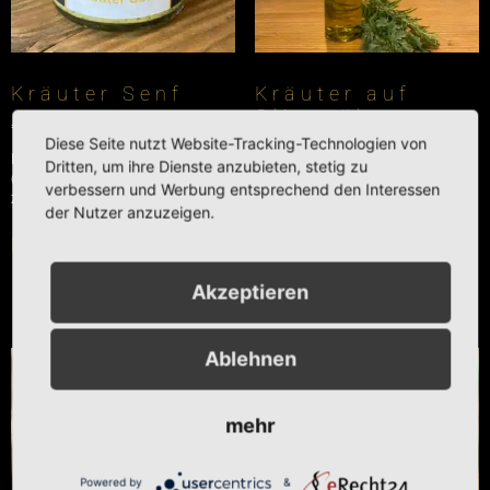
Kräuter Senf
Kräuter auf
Olivenöl
€
4,60
(Toskana Art)
Diese Seite nutzt Website-Tracking-Technologien von
Enthält 7% reduzierte MwSt.
Dritten, um ihre Dienste anzubieten, stetig zu
Ab
€
11,00
(
€
40,00
/ 1 L)
verbessern und Werbung entsprechend den Interessen
zzgl.
Versand
Enthält 7% reduzierte MwSt.
der Nutzer anzuzeigen.
zzgl.
Versand
In den Warenkorb
Ausführung wählen
Akzeptieren
Ablehnen
mehr
Powered by
&