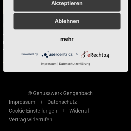
Akzeptieren
Ablehnen
Kirschwasser
Ab
€
4,00
mehr
Enthält 19% Vollbesteuert
zzgl.
Versand
Powered by
&
Ausführung wählen
Impressum
|
Datenschutzerklärung
© Genusswerk Gengenbach
Impressum
Datenschutz
Cookie Einstellungen
Widerruf
Vertrag widerrufen