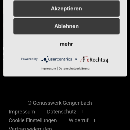
Akzeptieren
Kandierter
Ablehnen
Ingwer
€
3,50
mehr
Enthält 7% reduzierte MwSt.
(
€
17,50
/ 1 kg)
zzgl.
Versand
Powered by
&
Impressum
|
Datenschutzerklärung
In den Warenkorb
© Genusswerk Gengenbach
Impressum
Datenschutz
Cookie Einstellungen
Widerruf
Vertrag widerrufen