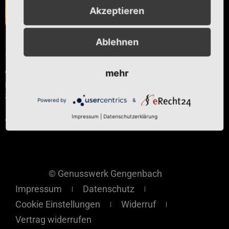
Akzeptieren
Ablehnen
Zitrone auf
Olivenöl
Ab
€
11,00
mehr
Enthält 7% reduzierte MwSt.
zzgl.
Versand
Powered by
&
Ausführung wählen
Impressum
|
Datenschutzerklärung
© Genusswerk Gengenbach
Impressum
Datenschutz
Cookie Einstellungen
Widerruf
Vertrag widerrufen