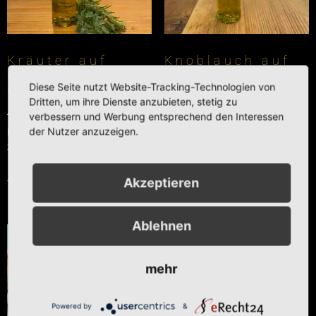
Kräuter auf
Knoblauch auf
Olivenöl
Olivenöl
Diese Seite nutzt Website-Tracking-Technologien von
(Toskana Art)
Ab
€
11,00
Dritten, um ihre Dienste anzubieten, stetig zu
Ab
€
11,00
verbessern und Werbung entsprechend den Interessen
Enthält 7% reduzierte MwSt.
der Nutzer anzuzeigen.
Enthält 7% reduzierte MwSt.
zzgl.
Versand
zzgl.
Versand
Ausführung wählen
Ausführung wählen
Akzeptieren
Ablehnen
mehr
Powered by
&