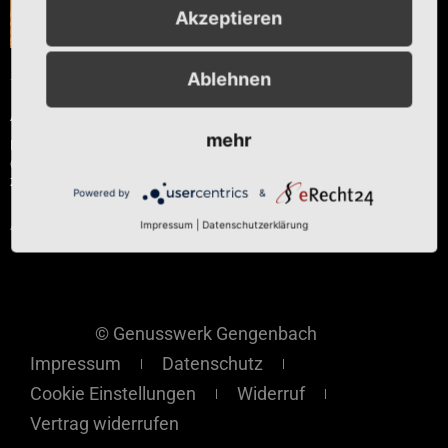
Akzeptieren
Ablehnen
Tut gut Tee
Ab
€
5,90
mehr
Enthält 7% reduzierte MwSt.
(
€
59,00
/ 1 kg)
zzgl.
Versand
Powered by
&
Ausführung wählen
Impressum
|
Datenschutzerklärung
© Genusswerk Gengenbach
Impressum
Datenschutz
Cookie Einstellungen
Widerruf
Vertrag widerrufen