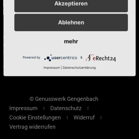
Akzeptieren
Ablehnen
Ingwer-Balsam
Ab
€
8,20
mehr
Enthält 7% reduzierte MwSt.
zzgl.
Versand
Powered by
&
Ausführung wählen
Impressum
|
Datenschutzerklärung
© Genusswerk Gengenbach
Impressum
Datenschutz
Cookie Einstellungen
Widerruf
Vertrag widerrufen