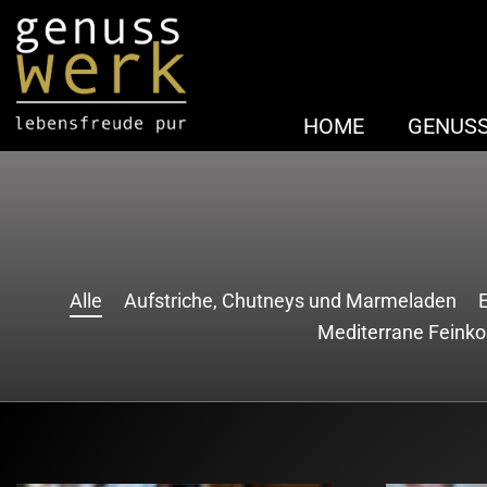
HOME
GENUS
Alle
Aufstriche, Chutneys und Marmeladen
Mediterrane Feinko