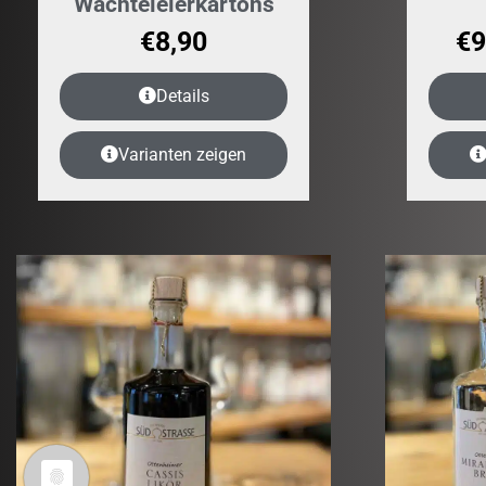
Wachteleierkartons
€
8,90
€
9
Details
Varianten zeigen