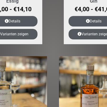
Essig
Gin
,00
-
€
14,10
€
4,00
-
€
41,
Details
Details
Varianten zeigen
Varianten zeig