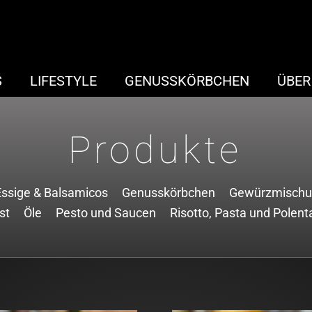
S
LIFESTYLE
GENUSSKÖRBCHEN
ÜBER
Produkte
Essige & Balsamicos
Genusskörbchen
Gewürzmischu
st
Öle
Pesto und Saucen
Risotto, Pasta und Polent