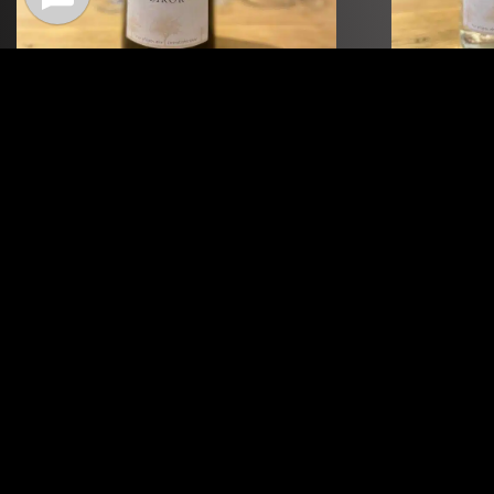
Cassislikör
€
4,00
-
€
17,00
€
4
Details
Varianten zeigen