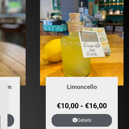
lsam
Limoncello
80
€
10,00
-
€
16,00
Details