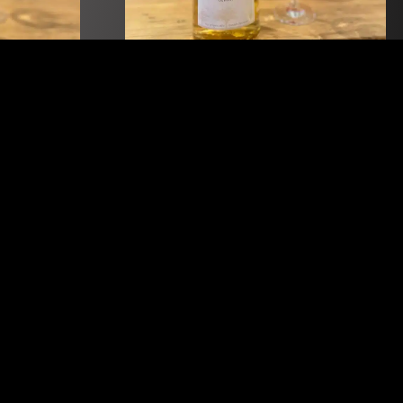
ge
Calweidos
00
€
4,00
-
€
27,00
Details
en
Varianten zeigen