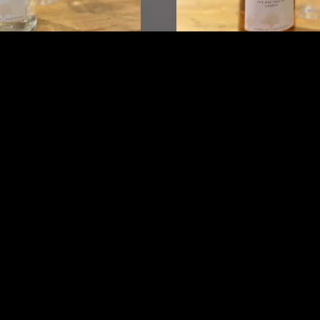
Mirabelle
Rote Zwetsch
,00
-
€
25,00
€
4,00
-
€
23,
Details
Details
Varianten zeigen
Varianten zeig