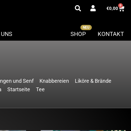
0
€
0,00
 UNS
SHOP
KONTAKT
ngen und Senf
Knabbereien
Liköre & Brände
a
Startseite
Tee