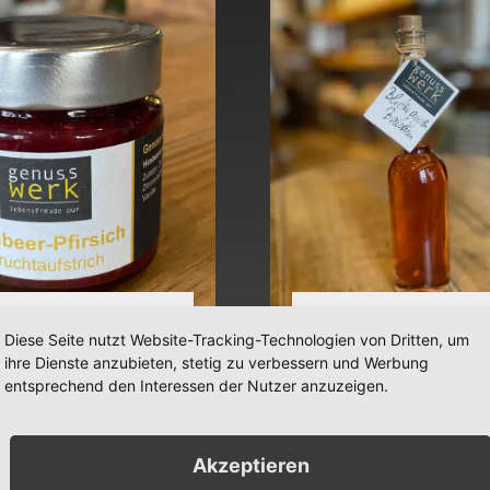
mbeer-Pfirsich
Blutorangen Ba
Diese Seite nutzt Website-Tracking-Technologien von Dritten, um
uchtaufstrich
ihre Dienste anzubieten, stetig zu verbessern und Werbung
entsprechend den Interessen der Nutzer anzuzeigen.
€
4,60
€
9,40
-
€
14,
Details
Details
Akzeptieren