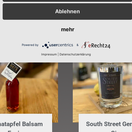
In den Warenkorb
Varianten zeig
Ablehnen
mehr
Powered by
&
Impressum
|
Datenschutzerklärung
natapfel Balsam
South Street Ge